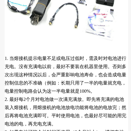
1. 当熔接机提示电量不足或电压过低时，需及时对电池进行
充电。没有充满电以前，最好不要装在机器里使用。否则多
次出现这种情况以后，会严重影响电池寿命，也会造成电量
控制信息的不准确（例如：长期只用了一半的电量就充电，
电量控制电路会认为这一半电量就是100%。
2. 最好每2个月对电池做一次满充满放。即先将充满的电池
装入熔接机，用熔接机的电池放电功能将电池的电放完；然
后再将电池充满即可。平时使用电池，也最好尽可能的用完
电池的电，再充电充满。