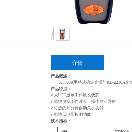
详情
产品概述：
XT890A手持式稳定光源与KD-2210
产品特点：
v
大LCD显示工作波长状态
v
单键切换工作波长，操作灵活方便
v
可选的10分钟自动关机功能
v
电池低电压检测功能
技术指标：
型号
XT890A