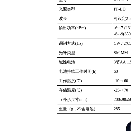
光源类型
FP-LD
波长
可设定2-
输出功率(dBm)
-6~-7 (13
-8~-9(850
调制方式(Hz)
CW / 2(6
光纤类型
SM,MM
碱性电池
3节AA 1
电池持续工作时间(h)
60
工作温度(℃)
-10~+60
存储温度(℃)
-25~+70
（外形尺寸mm）
200x90x5
重量（g，不含电池）
285